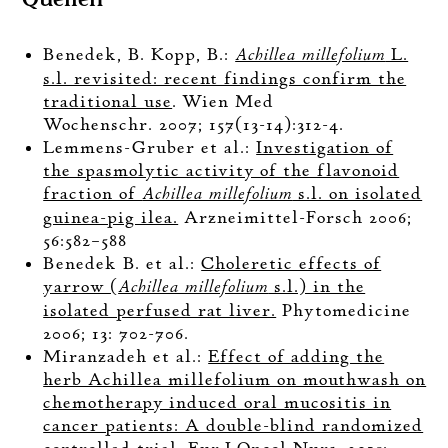
Benedek, B. Kopp, B.:
Achillea millefolium
L.
s.l. revisited: recent findings confirm the
traditional use
. Wien Med
Wochenschr. 2007; 157(13-14):312-4.
Lemmens-Gruber et al.:
Investigation of
the spasmolytic activity of the flavonoid
fraction of
Achillea millefolium
s.l. on isolated
guinea-pig ilea.
Arzneimittel-Forsch 2006;
56:582–588
Benedek B. et al.:
Choleretic effects of
yarrow (
Achillea millefolium
s.l.) in the
isolated perfused rat liver.
Phytomedicine
2006; 13: 702-706.
Miranzadeh et al.:
Effect of adding the
herb Achillea millefolium on mouthwash on
chemotherapy induced oral mucositis in
cancer patients: A double-blind randomized