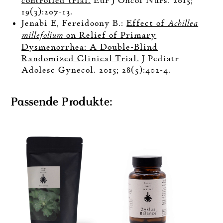
controlled trial.
Eur J Oncol Nurs. 2015;
19(3):207-13.
Jenabi E, Fereidoony B.:
Effect of
Achillea
millefolium
on Relief of Primary
Dysmenorrhea: A Double-Blind
Randomized Clinical Trial.
J Pediatr
Adolesc Gynecol. 2015; 28(5):402-4.
Passende Produkte: