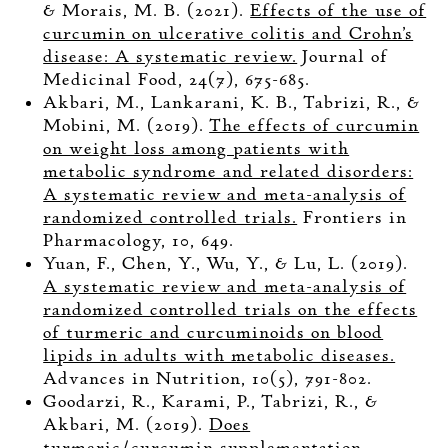
& Morais, M. B. (2021).
Effects of the use of
curcumin on ulcerative colitis and Crohn's
disease: A systematic review.
Journal of
Medicinal Food, 24(7), 675-685.
Akbari, M., Lankarani, K. B., Tabrizi, R., &
Mobini, M. (2019).
The effects of curcumin
on weight loss among patients with
metabolic syndrome and related disorders:
A systematic review and meta-analysis of
randomized controlled trials.
Frontiers in
Pharmacology, 10, 649.
Yuan, F., Chen, Y., Wu, Y., & Lu, L. (2019).
A systematic review and meta-analysis of
randomized controlled trials on the effects
of turmeric and curcuminoids on blood
lipids in adults with metabolic diseases.
Advances in Nutrition, 10(5), 791-802.
Goodarzi, R., Karami, P., Tabrizi, R., &
Akbari, M. (2019).
Does
turmeric/curcumin supplementation