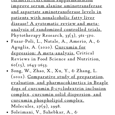
improve serum alanine aminotransferase
and aspartate aminotransferase levels in
patients with nonalcoholic fatty liver
disease? A systematic review and meta-
analysis of randomized controlled trials.
Phytotherapy Research, 33(3), 561-570.
Fusar-Poli, L., Natale, A., Amerio, A., &
Aguglia, A. (2020).
Curcumin for
depression: A meta-analysis.
Critical
Reviews in Food Science and Nutrition,
60(15), 2643-2653.
Song, W., Zhao, X., Xu, Y., & Zhang, L.
(2022).
Comparative study of preparation,
evaluation, and pharmacokinetics in Beagle
dogs of curcumin β-cyclodextrin inclusion
complex, curcumin solid dispersion, and
curcumin phospholipid complex.
Molecules, 27(9), 2998.
Soleimani, V., Sahebkar, A., &