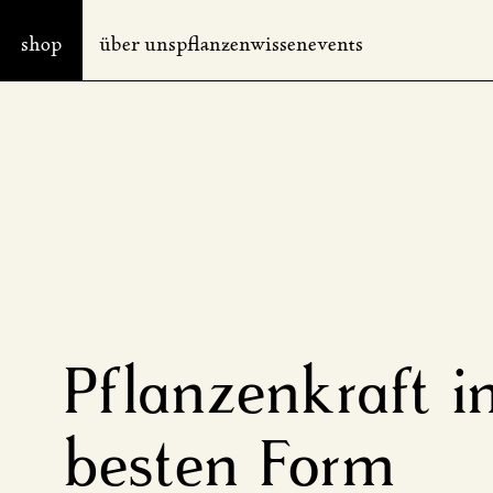
shop
über uns
pflanzenwissen
events
Produkte
Anwendungsbereiche
Kapsel
Immunsystem
Tinktur
Ruhe und Balance
Se
Tee
Frauengesundheit
for
Sets und Specials
Gesund altern
Bücher
Magen und Verdauung
Bestseller
Pflanzenkraft in
besten Form