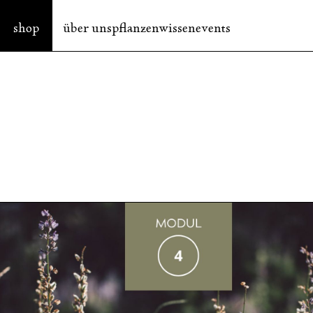
shop
über uns
pflanzenwissen
events
Produkte
Anwendungsbereiche
Kapsel
Immunsystem
Tinktur
Ruhe und Balance
Se
Tee
Frauengesundheit
for
Sets und Specials
Gesund altern
Bücher
Magen und Verdauung
Bestseller