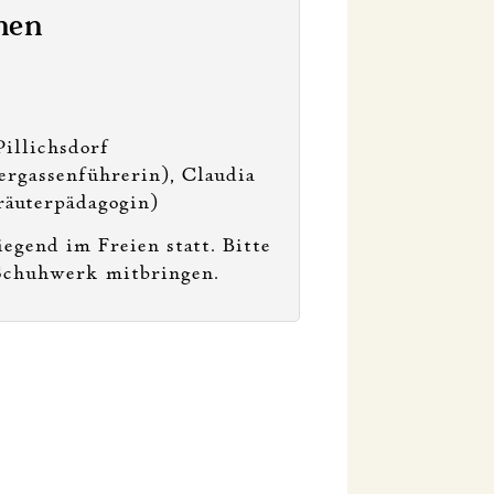
nen
Pillichsdorf
ergassenführerin), Claudia
räuterpädagogin)
gend im Freien statt. Bitte
 Schuhwerk mitbringen.