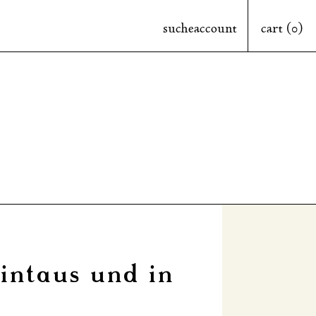
suche
account
cart (0)
hintaus und in