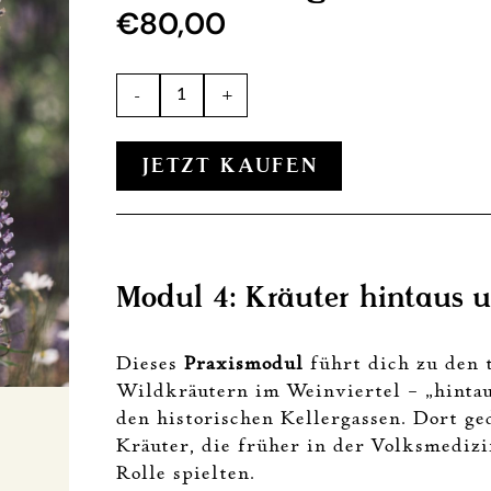
€
80,00
Modul 4: Kräuter hintaus und in der Ke
+
-
JETZT KAUFEN
Modul 4: Kräuter hintaus u
Dieses
Praxismodul
führt dich zu den 
Wildkräutern im Weinviertel – „hintau
den historischen Kellergassen. Dort ge
Kräuter, die früher in der Volksmediz
Rolle spielten.