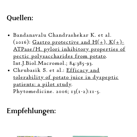
Quellen:
Bandanavalu Chandrashekar K. et al.
(2016):
Gastro protective and H(+), K(+)-
ATPase/H. pylori inhibitory properties of
pectic polysaccharides from potato
.
Int.J.Biol.Macromol.; 84:385-93.
Chrubasik S. et al.:
Efficacy and
tolerability of potato juice in dyspeptic
patients: a pilot study
.
Phytomedicine. 2006; 13(1-2):11-5.
Empfehlungen: