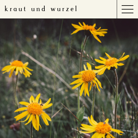
kraut und wurzel
Search
for:
Produkte
Anwendungsbereiche