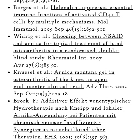
Sep;378(9):951-61.
Berges et al.:
Helenalin suppresses essential
immune functions of activated CD4+ T
cells by multiple mechanisms.
Mol
Immunol. 2009 Sep;46(15):2892-901.
Widrig et al.:
Choosing between NSAID
and arnica for topical treatment of hand
osteoarthritis in a randomised, double-
blind study.
Rheumatol Int. 2007
Apr;27(6):585-91.
Knuesel et al.:
Arnica montana gel in
osteoarthritis of the knee: an open,
multicenter clinical trial.
Adv Ther. 2002
Sep-Oct;19(5):209-18.
Brock, F.: Additiver
Effekt venentypischer
Hydrotherapie nach Kneipp und lokaler
Arnika-Anwendung bei Patienten mit
chronisch venöser Insuffizienz -
Synergismus naturheilkundlicher
Therapien.
EHK 2001; 50(6):357-363.